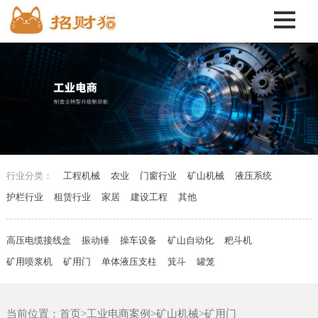
行业分类：
工程机械
农业
门窗行业
矿山机械
液压系统
护栏行业
租赁行业
家居
建设工程
其他
高压电缆接线盒
振动锤
操车设备
矿山自动化
粑斗机
矿用喷浆机
矿用门
单体液压支柱
箕斗
罐笼
当前位置：
首页
>
工业电商案例
>
矿山机械
>
矿用门