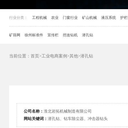
行业分类：
工程机械
农业
门窗行业
矿山机械
液压系统
护栏
矿筛网
徐州标准件
宣传栏
挖改钻机
潜孔钻
当前位置：
首页
>
工业电商案例
>
其他
>
潜孔钻
公司名称：
淮北岩拓机械制造有限公司
网站关键词：
潜孔钻、钻车除尘器、冲击器钻头